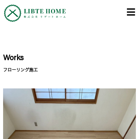
内
容
を
ス
キ
ッ
プ
Works
フローリング施工