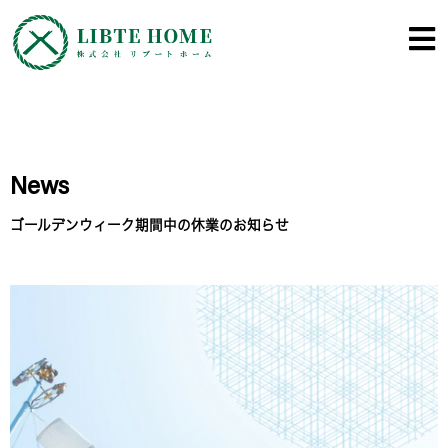
内
容
を
ス
キ
ッ
プ
News
ゴールデンウィーク期間中の休業のお知らせ